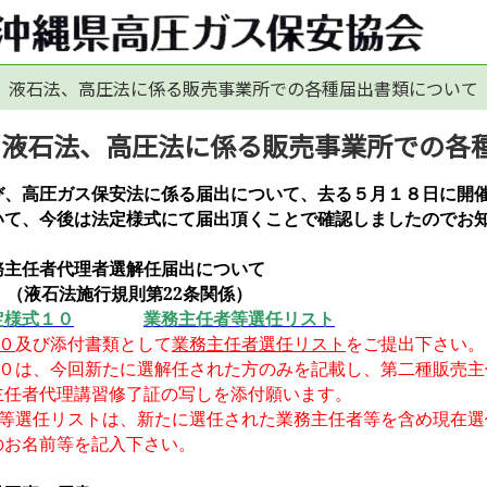
液石法、高圧法に係る販売事業所での各種届出書類について
液石法、高圧法に係る販売事業所での各
、高圧ガス保安法に係る届出について、去る５月１８日に開催
いて、今後は法定様式にて届出頂くことで確認しましたのでお
務主任者代理者選解任届出について
）（液石法施行規則第
22
条関係）
定様式１０
業
務主任
者等選任リスト
０
及び添付書類として
業務主任者選任リスト
をご提出下さい。
、今回新たに選解任された方のみを記載し、
第二種
販売
主任者代理
講習修了証の写しを添付願います。
任リストは、新たに選任された業務主任者等を含め現
前等を記入下さい。