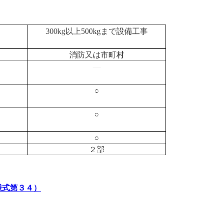
以上
まで設備工事
300kg
500kg
消防又は市町村
―
○
○
○
２部
様式第３４）