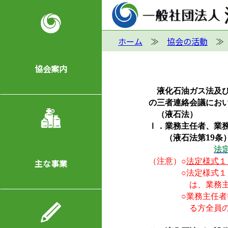
ホーム
協会の活動
協会案内
液化石油ガス法及び
の三者連絡会議にお
（液石法）
Ⅰ．業務主任者、業
（液石法第
19
条
法
（
注意
）○
法定様式１
主な事業
○法定様式１０は
は、業
務
○業務主任者等選
る方全員のお名