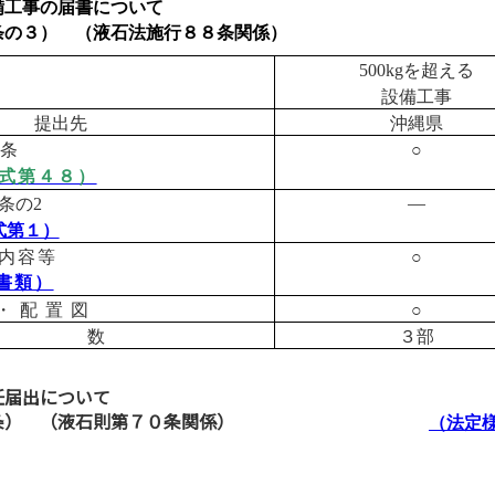
備工事の届書について
３） （液石法施行８８条関係）
を
超える
500kg
設備工事
提出先
沖縄県
条
○
式第４８）
条の
―
2
式第１）
内容等
○
書類）
・配置図
○
 数
３部
任届出について
８条） （液石則第７０条関係）
（法定