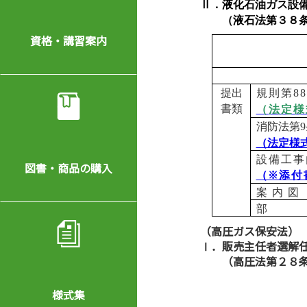
Ⅱ．液化石油ガス設
（液石法第３８条の
資格・講習案内
提出
規則第
88
書類
（
法定様
消防法第
9
（法定様
設備工事
図書・商品の購入
（※添付
案内図
部
（
高圧ガス保安法）
Ⅰ．販売主任者選解
（高圧法第２
様式集